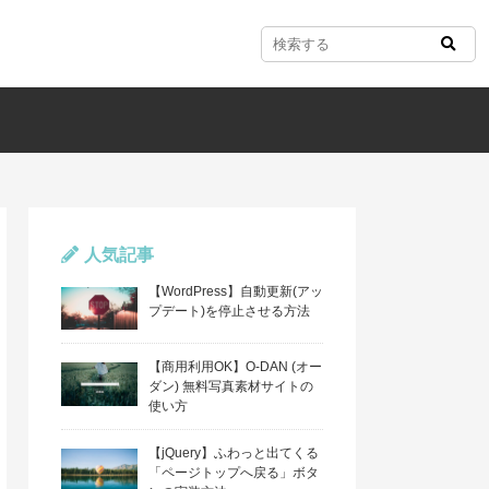
人気記事
【WordPress】自動更新(アッ
プデート)を停止させる方法
【商用利用OK】O-DAN (オー
ダン) 無料写真素材サイトの
使い方
【jQuery】ふわっと出てくる
「ページトップへ戻る」ボタ