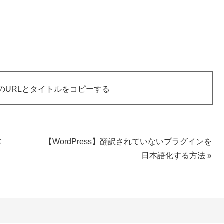
のURLとタイトルをコピーする
本
【WordPress】翻訳されていないプラグインを
日本語化する方法
»