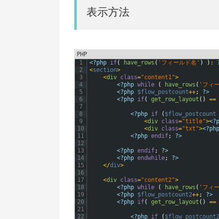
表示方法
PHP
1
<?php
if
(
have_rows
(
'フィールド名'
)
)
:
2
<
section
>
3
<
div 
class
=
"content1"
>
4
<?php
while
(
have_rows
(
'フィ
5
<?php
$flow_postcount
++
;
?>
6
<?php
if
(
get_row_layout
(
)
==
7
8
<?php
if
(
$flow_postcount
9
<
div 
class
=
"title"
>
<?
10
<
div 
class
=
"txt"
>
<?ph
11
<?php
endif
;
?>
12
13
<?php
endif
;
?>
14
<?php
endwhile
;
?>
15
<
/
div
>
16
17
<
div 
class
=
"content2"
>
18
<?php
while
(
have_rows
(
'フィ
19
<?php
$flow_postcount2
++
;
?>
20
<?php
if
(
get_row_layout
(
)
==
21
22
<?php
if
(
$flow_postcount