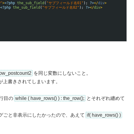
w"
>
<?php
the_sub_field
(
"サブフィールド名01"
)
;
?>
<
/
div
>
>
<?php
the_sub_field
(
"サブフィールド名02"
)
;
?>
<
/
div
>
low_postcount2
を同じ変数にしないこと。
が上書きされてしまいます。
8行目の
while ( have_rows() ) : the_row();
とそれぞれ纏めて
nタグごと非表示にしたかったので、あえて
if( have_rows() )