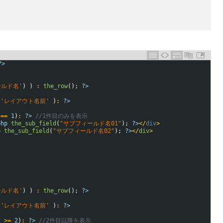
?>
ールド名'
)
)
:
the_row
(
)
;
?>
'レイアウト名前'
)
:
?>
==
1
)
:
?>
//1件目のみを表示
php
the_sub_field
(
"サブフィールド名01"
)
;
?>
<
/
div
>
p
the_sub_field
(
"サブフィールド名02"
)
;
?>
<
/
div
>
ールド名'
)
)
:
the_row
(
)
;
?>
'レイアウト名前'
)
:
?>
2
>=
2
)
:
?>
//2件目以降を表示