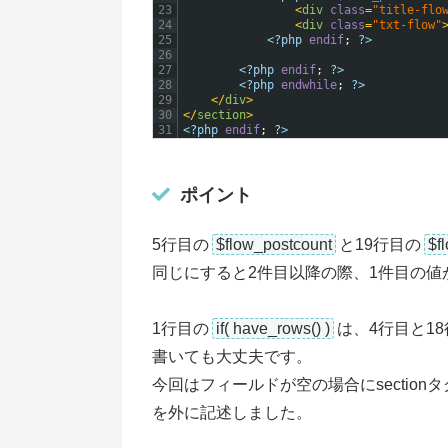
23
<
div 
class
=
"title-flo
24
<
div 
class
=
"txt-flow"
25
<?php
endif
;
?>
26
27
<?php
endif
;
?>
28
<?php
endwhile
;
?>
29
<
/
div
>
30
<
/
section
>
31
<?php
endif
;
?>
ポイント
5行目の
$flow_postcount
と19行目の
$f
同じにすると2件目以降の際、1件目の値
1行目の
if( have_rows() )
は、4行目と1
書いても大丈夫です。
今回はフィールドが空の場合にsectio
を外に記述しました。